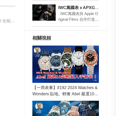
xt Space Age Exhi…
IWC萬國表 x APXGP車隊聯名時計作品
IWC萬國表與 Apple O
riginal Films 合作打造、
下一篇: Bremont 全能型英式軍表
由 Joseph …
相關視頻
【一周表事】#192 2024 Watches &
Wonders 貼地。輕奢 Abel 嚴選10隻
輕鬆入手新表！(上集)