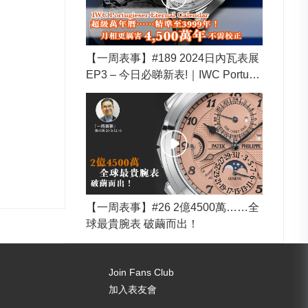
【一周表事】#189 2024日內瓦表展
EP3 – 今日必睇新表!｜IWC Portugi
eser Eternal Calendar超級萬年
曆……精準至3999年！月相更厲害
4,500萬年不需校正
【一周表事】#26 2億4500萬……全
球最貴腕表 破繭而出！
Join Fans Club
加入表友會