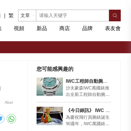
简
|
繁
點
視頻
新品
商店
品牌
表友會
您可能感興趣的
IWC工程師自動腕錶35「Pool」色登場
沙夫豪森IWC萬國錶推
列
出全新工程師自動腕錶
35（型號IW324902），
Abel
以極具視覺衝擊力的
《今日錶訊》 IWC Next Space Age Exhibition
「Pool…
為慶祝飛行員腕錶誕生
90週年，IWC萬國錶於
國際小王子日揭幕「Ne