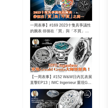
一周表事】#169 2023十隻具爭議性
的腕表 徘徊在「買」與「不買」之
間… (上集)
【一周表事】#152 W&W日內瓦表展
直擊EP13｜IWC Ingenieur 重現Gér
ald Genta大師級經典！