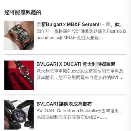
您可能感興趣的
全新Bulgari x MB&F Serpenti – 金、鈦、黑蛇齊獻瑞
四年前，寶格麗的設計師兼製錶總監Fabrizio B
uonamassa和MB&F 創辦人兼鐘…
BVLGARI X DUCATI 意大利同鄉重聚
意大利電單車廠Ducati以生產高性能電單車及
賽車馳名，想不到與同是來自意大利的BVLGA
RI跨界合…
BVLGARI 讓腕表成為畫布
BVLGARI Octo Roma Naturalia于去年推出，
以缟瑪瑙和孔雀石等寶石點綴BVL …