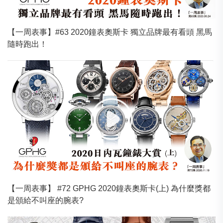
【一周表事】#63 2020鐘表奧斯卡 獨立品牌最有看頭 黑馬
隨時跑出！
【一周表事】 #72 GPHG 2020鐘表奧斯卡(上) 為什麼獎都
是頒給不叫座的腕表?