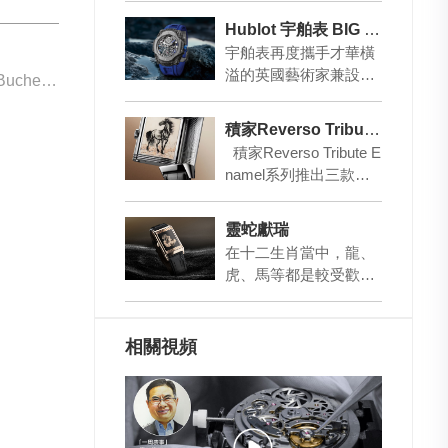
市場老總，我常有機會
Hublot 宇舶表 BIG BANG SR_A by Samuel Ross 陀飛輪碳纖維腕表
參…
宇舶表再度攜手才華橫
溢的英國藝術家兼設計
下一篇: Carl F. Bucherer 致敬家族傳奇愛車
師Samuel Ross，推出
這限量59枚的新作。新
積家Reverso Tribute系列琺瑯腕表「徐悲鴻」限量版
表在保留…
積家Reverso Tribute E
namel系列推出三款全
新琺瑯腕表，致敬中國
藝術…
靈蛇獻瑞
在十二生肖當中，龍、
虎、馬等都是較受歡迎
的，除了本身屬這些生
肖外，也有不少人是因
為喜歡這些動物而購
相關視頻
買…