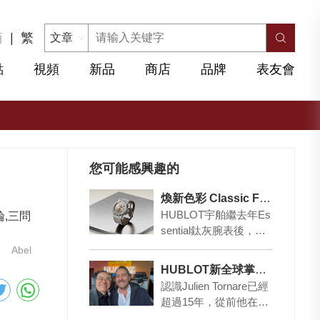
简
|
繁
點
視頻
新品
商店
品牌
表友會
您可能感興趣的
煥新色彩 Classic Fusion Essential Taupe
HUBLOT宇舶繼去年Es
飛輪,三問
sential鈦灰腕表後，如
今推出第四篇章：全新
Abel
Classic Fusio…
HUBLOT新全球掌陀人是個老「香港」！
認識Julien Tornare已經
超過15年，從前他在上
海，做江詩丹頓大中華