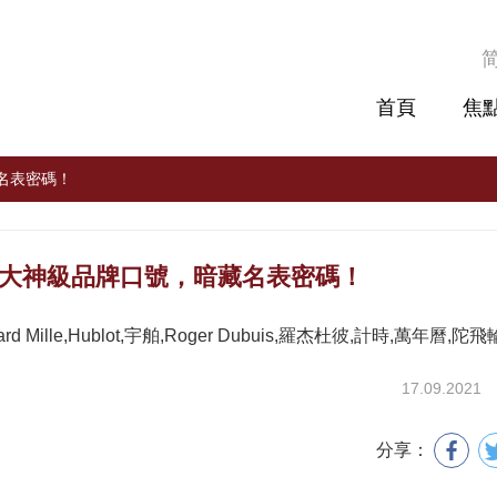
首頁
焦
藏名表密碼！
 五大神級品牌口號，暗藏名表密碼！
ichard Mille,Hublot,宇舶,Roger Dubuis,羅杰杜彼,計時,萬年曆,陀
17.09.2021
分享：