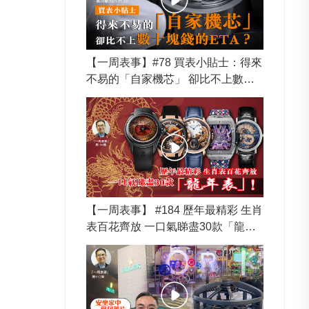
【一周表事】#78 買表小貼士：得來
不易的「自家機芯」 卻比不上數十
塊錢的ETA？
【一周表事】 #184 歷年最精彩 生肖
表百花齊放 一口氣睇盡30款「龍年
表」！