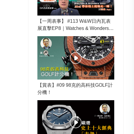
【一周表事】 #113 W&W日內瓦表
展直擊EP8｜Watches & Wonders 2
022 Abel帶你瑞士現場走一轉！
【賞表】#09 98克的高科技GOLF計
分機！