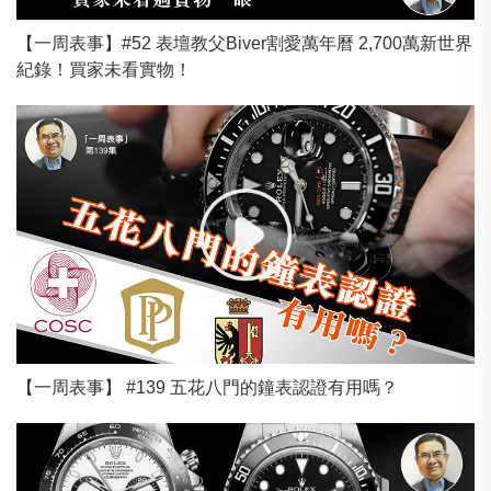
【一周表事】#52 表壇教父Biver割愛萬年曆 2,700萬新世界
紀錄！買家未看實物！
【一周表事】 #139 五花八門的鐘表認證有用嗎？