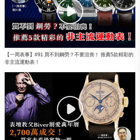
【一周表事】#91 買不到鋼勞？不要沮喪！ 推薦5款精彩的
非主流運動表！