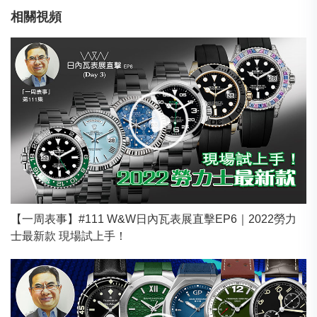
相關視頻
【一周表事】#111 W&W日內瓦表展直擊EP6｜2022勞力
士最新款 現場試上手！