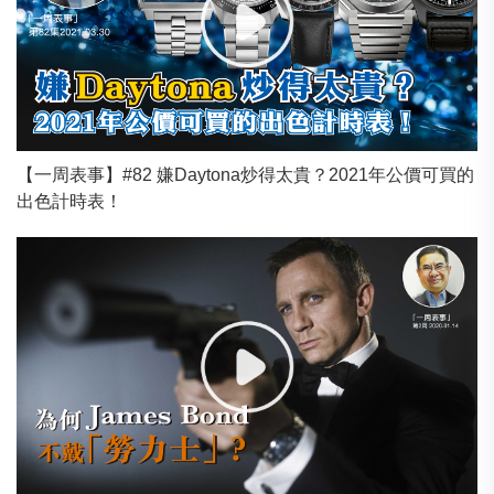
【一周表事】#82 嫌Daytona炒得太貴？2021年公價可買的
出色計時表！