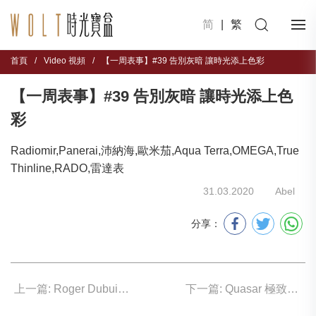
简
|
繁
首頁
/
Video 視頻
/
【一周表事】#39 告別灰暗 讓時光添上色彩
【一周表事】#39 告別灰暗 讓時光添上色
彩
Radiomir,Panerai,沛納海,歐米茄,Aqua Terra,OMEGA,True
Thinline,RADO,雷達表
31.03.2020
Abel
分享：
上一篇: Roger Dubuis 打破常規枷鎖
下一篇: Quasar 極致通透