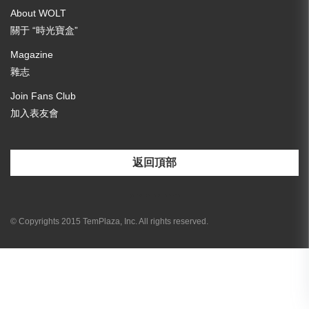
About WOLT
關于 “時光寶盒”
Magazine
雜志
Join Fans Club
加入表友會
返回頂部
[email-subscribers-form id="3"]
© Copyrights 2015 TemPlaza, Inc. All rights reserved.