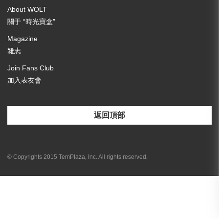
About WOLT
關于 “時光寶盒”
Magazine
雜志
Join Fans Club
加入表友會
返回頂部
[email-subscribers-form id="3"]
© Copyrights 2015 TemPlaza, Inc. All rights reserved.