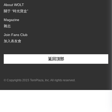
About WOLT
關于 “時光寶盒”
Magazine
雜志
Join Fans Club
加入表友會
返回頂部
[email-subscribers-form id="3"]
© Copyrights 2015 TemPlaza, Inc. All rights reserved.