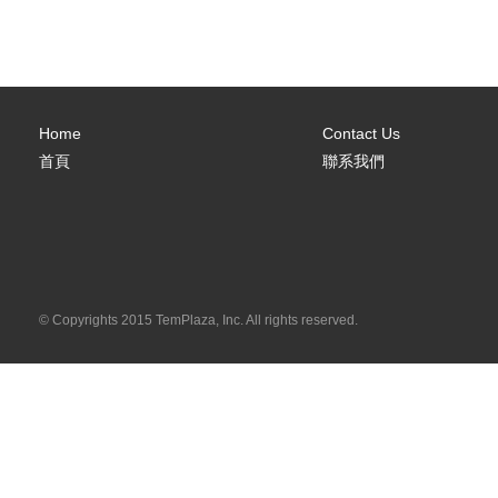
Home
Contact Us
首頁
聯系我們
© Copyrights 2015 TemPlaza, Inc. All rights reserved.