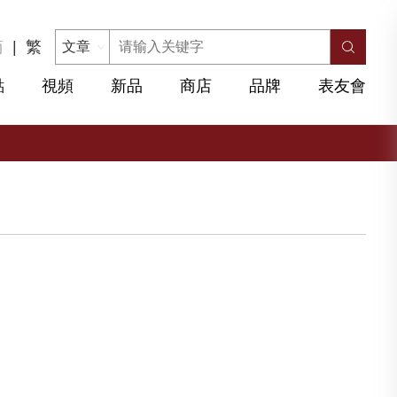
简
|
繁
點
視頻
新品
商店
品牌
表友會