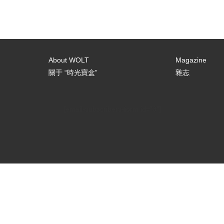
About WOLT
Magazine
關于 “時光寶盒”
雜志
[email-subscribers-form id="3"]