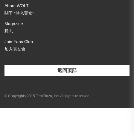
About WOLT
關于 “時光寶盒”
Magazine
雜志
Join Fans Club
加入表友會
返回頂部
[email-subscribers-form id="3"]
© Copyrights 2015 TemPlaza, Inc. All rights reserved.