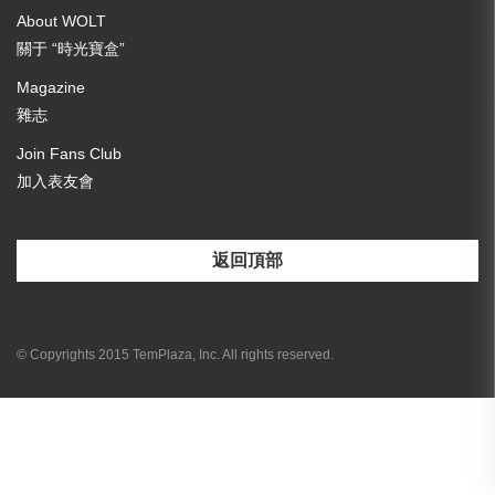
About WOLT
關于 “時光寶盒”
Magazine
雜志
Join Fans Club
加入表友會
返回頂部
[email-subscribers-form id="3"]
© Copyrights 2015 TemPlaza, Inc. All rights reserved.