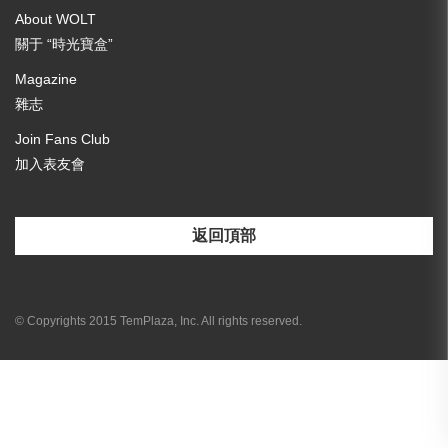
About WOLT
關于 “時光寶盒”
Magazine
雜志
Join Fans Club
加入表友會
返回頂部
[email-subscribers-form id="3"]
© Copyrights 2015 TemPlaza, Inc. All rights reserved.