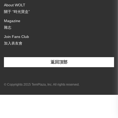
About WOLT
關于 “時光寶盒”
Magazine
雜志
Join Fans Club
加入表友會
返回頂部
[email-subscribers-form id="3"]
© Copyrights 2015 TemPlaza, Inc. All rights reserved.