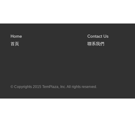
Home
Contact Us
首頁
聯系我們
© Copyrights 2015 TemPlaza, Inc. All rights reserved.