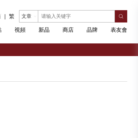
简
|
繁
點
視頻
新品
商店
品牌
表友會