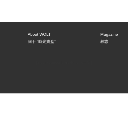
About WOLT
Magazine
關于 “時光寶盒”
雜志
[email-subscribers-form id="3"]