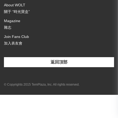
About WOLT
關于 “時光寶盒”
Magazine
雜志
Join Fans Club
加入表友會
返回頂部
[email-subscribers-form id="3"]
© Copyrights 2015 TemPlaza, Inc. All rights reserved.