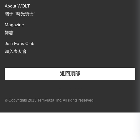
About WOLT
關于 “時光寶盒”
Magazine
雜志
Join Fans Club
加入表友會
返回頂部
[email-subscribers-form id="3"]
© Copyrights 2015 TemPlaza, Inc. All rights reserved.