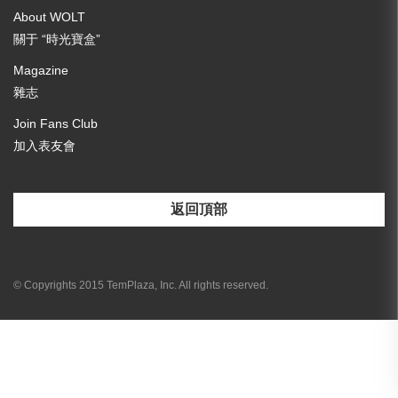
About WOLT
關于 “時光寶盒”
Magazine
雜志
Join Fans Club
加入表友會
返回頂部
[email-subscribers-form id="3"]
© Copyrights 2015 TemPlaza, Inc. All rights reserved.