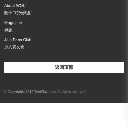
About WOLT
關于 “時光寶盒”
Magazine
雜志
Join Fans Club
加入表友會
返回頂部
[email-subscribers-form id="3"]
© Copyrights 2015 TemPlaza, Inc. All rights reserved.