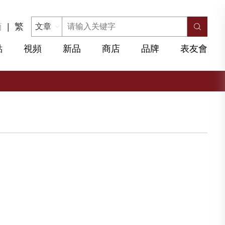
简
|
繁
點
視頻
新品
商店
品牌
表友會