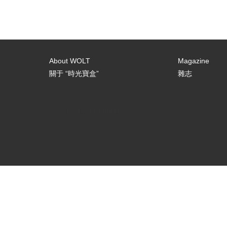
About WOLT
Magazine
關于 “時光寶盒”
雜志
[email-subscribers-form id="3"]