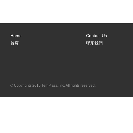
Home
Contact Us
首頁
聯系我們
© Copyrights 2015 TemPlaza, Inc. All rights reserved.