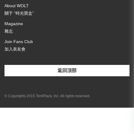
About WOLT
關于 “時光寶盒”
Magazine
雜志
Join Fans Club
加入表友會
返回頂部
[email-subscribers-form id="3"]
© Copyrights 2015 TemPlaza, Inc. All rights reserved.