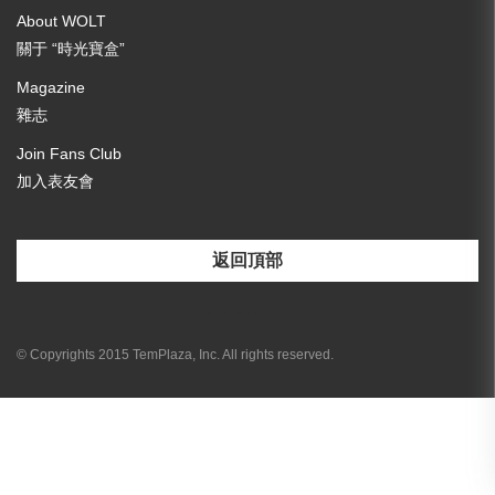
About WOLT
關于 “時光寶盒”
Magazine
雜志
Join Fans Club
加入表友會
返回頂部
[email-subscribers-form id="3"]
© Copyrights 2015 TemPlaza, Inc. All rights reserved.