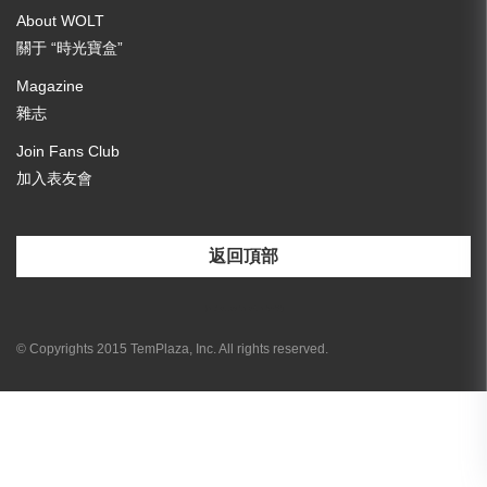
About WOLT
關于 “時光寶盒”
Magazine
雜志
Join Fans Club
加入表友會
返回頂部
[email-subscribers-form id="3"]
© Copyrights 2015 TemPlaza, Inc. All rights reserved.