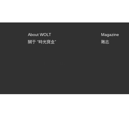
About WOLT
Magazine
關于 “時光寶盒”
雜志
[email-subscribers-form id="3"]