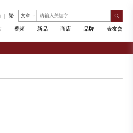
简
|
繁
點
視頻
新品
商店
品牌
表友會