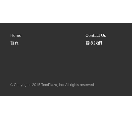
Home
Contact Us
首頁
聯系我們
© Copyrights 2015 TemPlaza, Inc. All rights reserved.