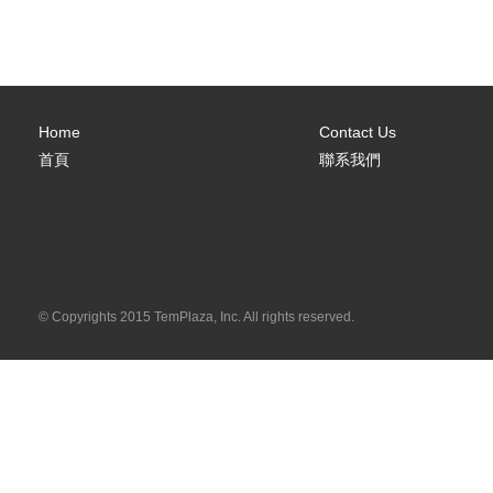
Home
Contact Us
首頁
聯系我們
© Copyrights 2015 TemPlaza, Inc. All rights reserved.