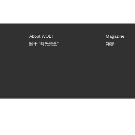
About WOLT
Magazine
關于 “時光寶盒”
雜志
[email-subscribers-form id="3"]