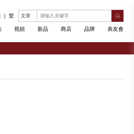
简
|
繁
點
視頻
新品
商店
品牌
表友會