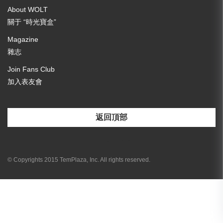
About WOLT
關于 “時光寶盒”
Magazine
雜志
Join Fans Club
加入表友會
返回頂部
[email-subscribers-form id="3"]
© Copyrights 2015 TemPlaza, Inc. All rights reserved.