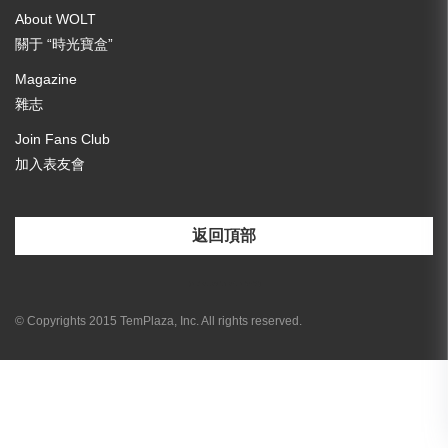
About WOLT
關于 “時光寶盒”
Magazine
雜志
Join Fans Club
加入表友會
返回頂部
[email-subscribers-form id="3"]
© Copyrights 2015 TemPlaza, Inc. All rights reserved.