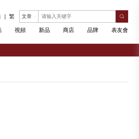
简
|
繁
點
視頻
新品
商店
品牌
表友會