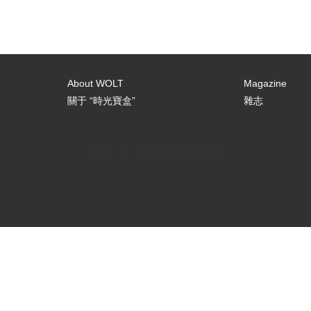
About WOLT
Magazine
關于 “時光寶盒”
雜志
[email-subscribers-form id="3"]