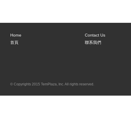
Home
Contact Us
首頁
聯系我們
© Copyrights 2015 TemPlaza, Inc. All rights reserved.