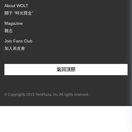
About WOLT
關于 “時光寶盒”
Magazine
雜志
Join Fans Club
加入表友會
返回頂部
[email-subscribers-form id="3"]
© Copyrights 2015 TemPlaza, Inc. All rights reserved.