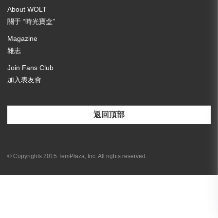
About WOLT
關于 “時光寶盒”
Magazine
雜志
Join Fans Club
加入表友會
返回頂部
[email-subscribers-form id="3"]
© Copyrights 2015 TemPlaza, Inc. All rights reserved.