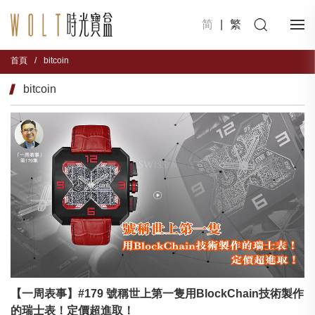
简
|
繁
首頁
/
bitcoin
bitcoin
【一周表事】#179 號稱世上第一隻用BlockChain技術製作
的瑞士表！定價超進取！