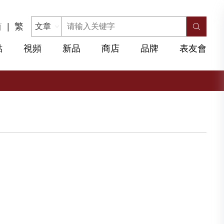
简
|
繁
點
視頻
新品
商店
品牌
表友會