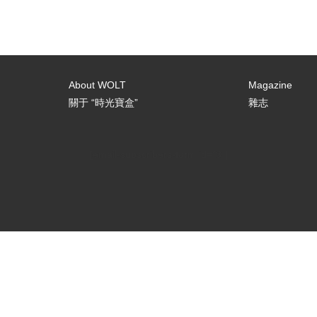
About WOLT
Magazine
關于 “時光寶盒”
雜志
[email-subscribers-form id="3"]