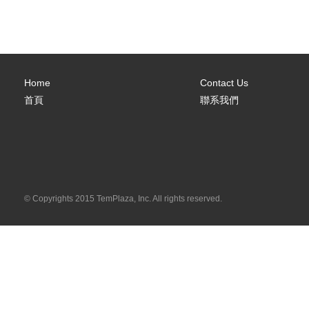
Home
Contact Us
首頁
聯系我們
© Copyrights 2015 TemPlaza, Inc. All rights reserved.