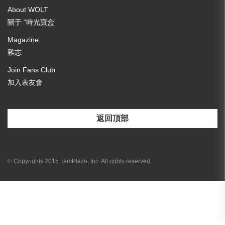
About WOLT
關于 “時光寶盒”
Magazine
雜志
Join Fans Club
加入表友會
返回頂部
[email-subscribers-form id="3"]
© Copyrights 2015 TemPlaza, Inc. All rights reserved.