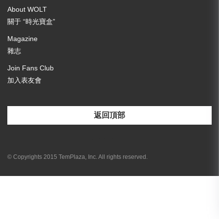
About WOLT
關于 “時光寶盒”
Magazine
雜志
Join Fans Club
加入表友會
返回頂部
[email-subscribers-form id="3"]
© Copyrights 2015 TemPlaza, Inc. All rights reserved.