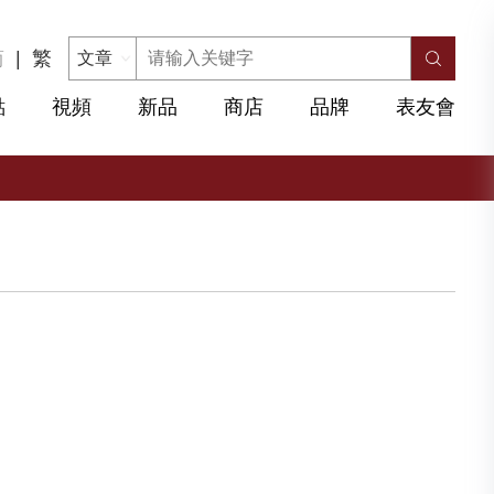
简
|
繁
點
視頻
新品
商店
品牌
表友會