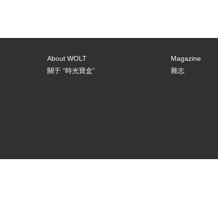
About WOLT
Magazine
關于 “時光寶盒”
雜志
[email-subscribers-form id="3"]