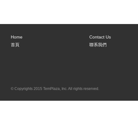
Home
Contact Us
首頁
聯系我們
© Copyrights 2015 TemPlaza, Inc. All rights reserved.