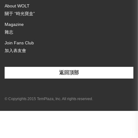
About WOLT
關于 “時光寶盒”
Magazine
雜志
Join Fans Club
加入表友會
返回頂部
[email-subscribers-form id="3"]
© Copyrights 2015 TemPlaza, Inc. All rights reserved.