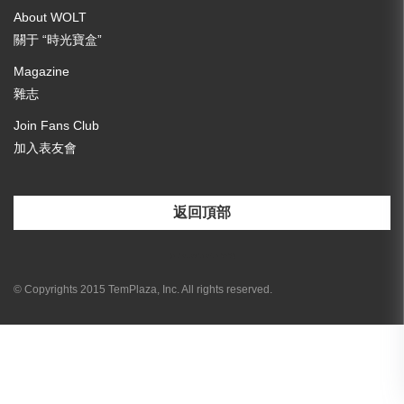
About WOLT
關于 “時光寶盒”
Magazine
雜志
Join Fans Club
加入表友會
返回頂部
[email-subscribers-form id="3"]
© Copyrights 2015 TemPlaza, Inc. All rights reserved.