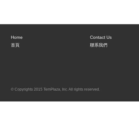
Home
Contact Us
首頁
聯系我們
© Copyrights 2015 TemPlaza, Inc. All rights reserved.