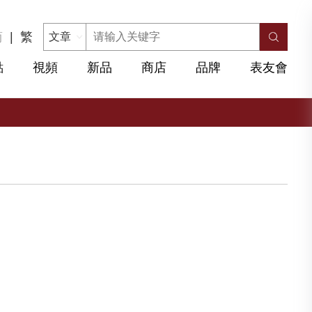
简
|
繁
點
視頻
新品
商店
品牌
表友會