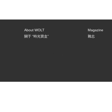
About WOLT
Magazine
關于 “時光寶盒”
雜志
[email-subscribers-form id="3"]