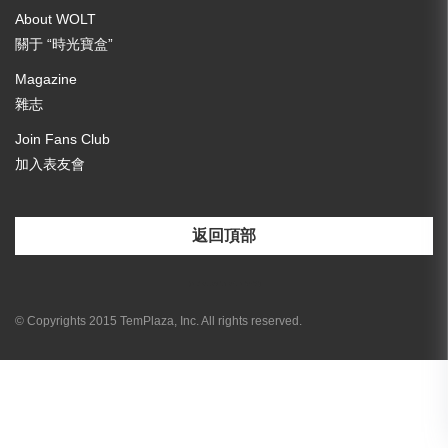
About WOLT
關于 “時光寶盒”
Magazine
雜志
Join Fans Club
加入表友會
返回頂部
[email-subscribers-form id="3"]
© Copyrights 2015 TemPlaza, Inc. All rights reserved.