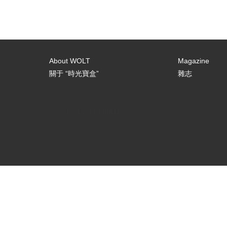
About WOLT
Magazine
關于 “時光寶盒”
雜志
[email-subscribers-form id="3"]