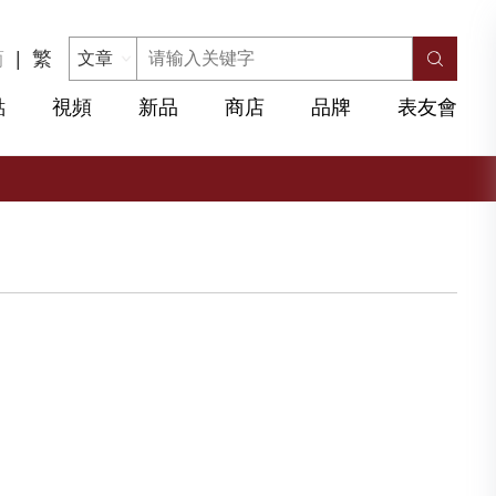
简
|
繁
點
視頻
新品
商店
品牌
表友會