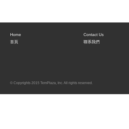
Home
Contact Us
首頁
聯系我們
© Copyrights 2015 TemPlaza, Inc. All rights reserved.