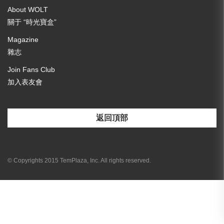
About WOLT
關于 “時光寶盒”
Magazine
雜志
Join Fans Club
加入表友會
返回頂部
[email-subscribers-form id="3"]
© Copyrights 2015 TemPlaza, Inc. All rights reserved.