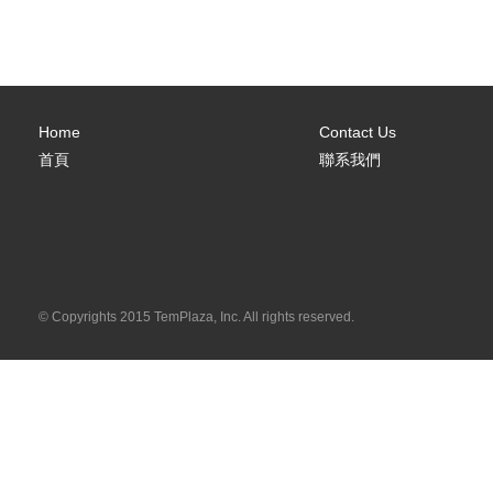
Home
Contact Us
首頁
聯系我們
© Copyrights 2015 TemPlaza, Inc. All rights reserved.