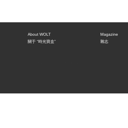
About WOLT
Magazine
關于 “時光寶盒”
雜志
[email-subscribers-form id="3"]