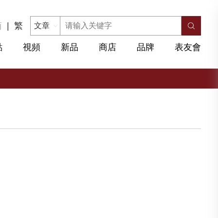
简
|
繁
點
視頻
新品
商店
品牌
表友會