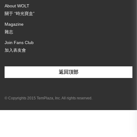
About WOLT
關于 “時光寶盒”
Magazine
雜志
Join Fans Club
加入表友會
返回頂部
[email-subscribers-form id="3"]
© Copyrights 2015 TemPlaza, Inc. All rights reserved.