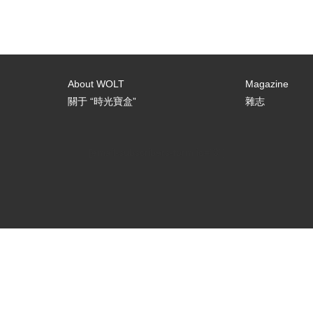
About WOLT
Magazine
關于 “時光寶盒”
雜志
[email-subscribers-form id="3"]