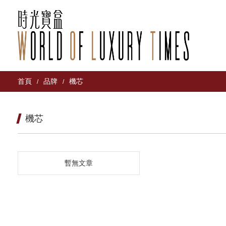
首頁
品牌
機芯
/
/
機芯
暫無文章