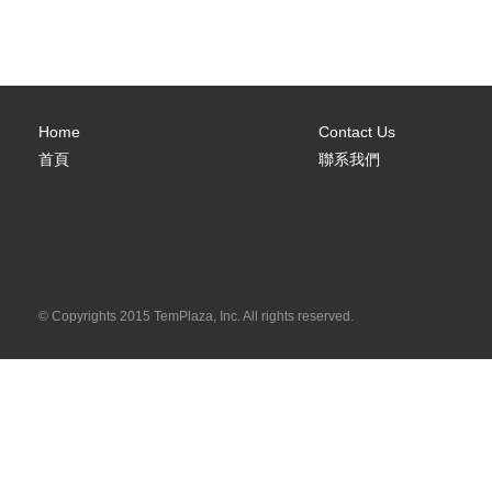
Home
Contact Us
首頁
聯系我們
© Copyrights 2015 TemPlaza, Inc. All rights reserved.