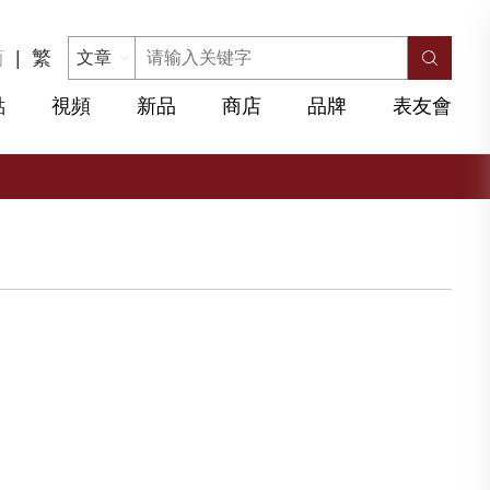
简
|
繁
點
視頻
新品
商店
品牌
表友會