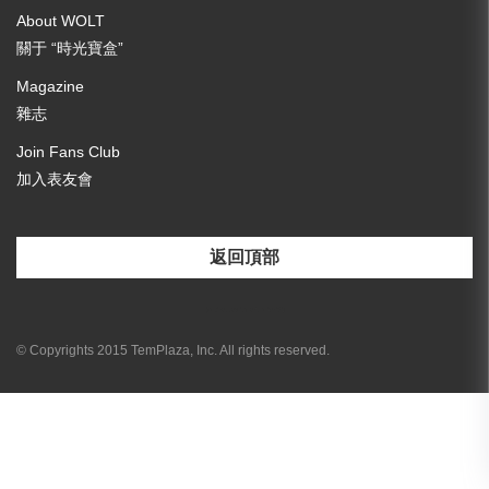
About WOLT
關于 “時光寶盒”
Magazine
雜志
Join Fans Club
加入表友會
返回頂部
[email-subscribers-form id="3"]
© Copyrights 2015 TemPlaza, Inc. All rights reserved.