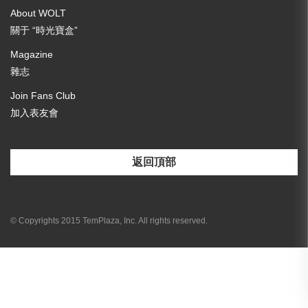
About WOLT
關于 “時光寶盒”
Magazine
雜志
Join Fans Club
加入表友會
返回頂部
[email-subscribers-form id="3"]
© Copyrights 2015 TemPlaza, Inc. All rights reserved.