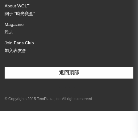
About WOLT
關于 “時光寶盒”
Magazine
雜志
Join Fans Club
加入表友會
返回頂部
[email-subscribers-form id="3"]
© Copyrights 2015 TemPlaza, Inc. All rights reserved.