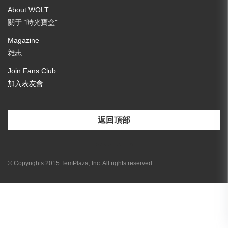
About WOLT
關于 “時光寶盒”
Magazine
雜志
Join Fans Club
加入表友會
返回頂部
[email-subscribers-form id="3"]
© Copyrights 2015 TemPlaza, Inc. All rights reserved.