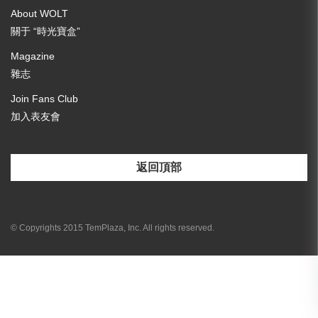
About WOLT
關于 “時光寶盒”
Magazine
雜志
Join Fans Club
加入表友會
返回頂部
[email-subscribers-form id="3"]
© Copyrights 2015 TemPlaza, Inc. All rights reserved.