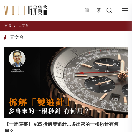
简
|
繁
首頁
/
天文台
天文台
【一周表事】 #35 拆解雙追針…多出來的一根秒針有何
用？