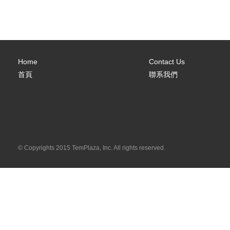
Home
Contact Us
首頁
聯系我們
© Copyrights 2015 TemPlaza, Inc. All rights reserved.