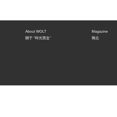
About WOLT
Magazine
關于 “時光寶盒”
雜志
[email-subscribers-form id="3"]