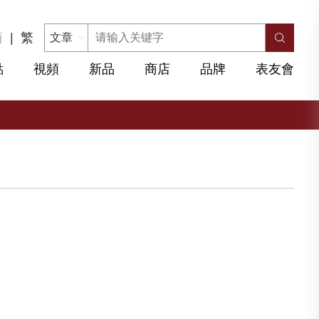
简
|
繁
點
視頻
新品
商店
品牌
表友會